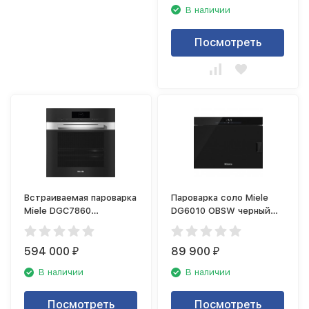
В наличии
Посмотреть
Встраиваемая пароварка
Пароварка соло Miele
Miele DGC7860
DG6010 OBSW черный
EDST/CLST сталь
обсидиан
CleanSteel
594 000
89 900
₽
₽
В наличии
В наличии
Посмотреть
Посмотреть