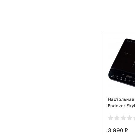
Настольная
Endever Skyl
3 990
₽