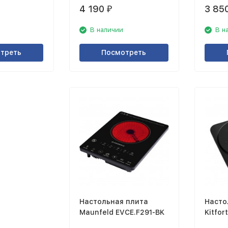
4 190
3 85
₽
В наличии
В н
треть
Посмотреть
Настольная плита
Насто
Maunfeld EVCE.F291-BK
Kitfor