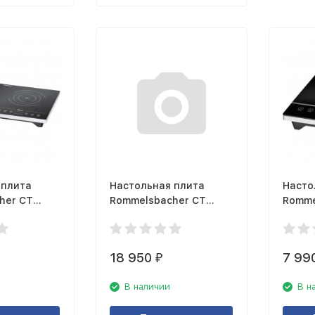
 плита
Настольная плита
Насто
her CT
Rommelsbacher CT
Romme
3405/IN
2005/
18 950
7 99
₽
В наличии
В н