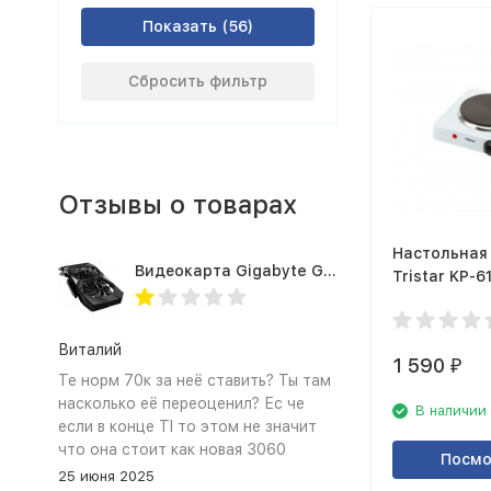
Показать
Сбросить фильтр
Отзывы о товарах
Настольная
Видеокарта Gigabyte GTX1660TI 6GB (GV-N166TOC-6GD 1.0A)
Tristar KP-6
Виталий
1 590
₽
Те норм 70к за неё ставить? Ты там
насколько её переоценил? Ес че
В наличии
если в конце TI то этом не значит
что она стоит как новая 3060
Посмо
25 июня 2025