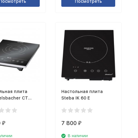
Посмотреть
Посмотреть
льная плита
Настольная плита
lsbacher CT
Steba IK 60 E
N
0
7 800
₽
₽
аличии
В наличии