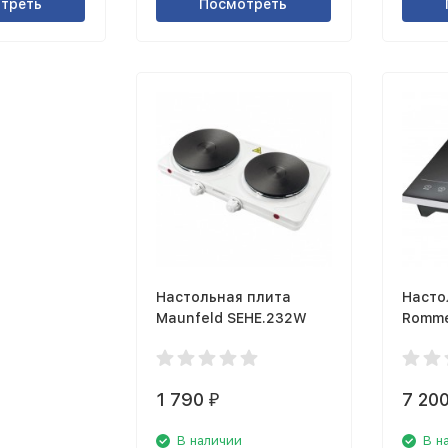
треть
Посмотреть
Настольная плита
Насто
Maunfeld SEHE.232W
Romme
2010/I
1 790
7 20
₽
В наличии
В н