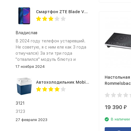
Смартфон ZTE Blade V2020 Smart 64 Гб синий
Владислав
В 2024 году телефон устаревший.
Не советую, я с ним еле как 3 года
отмучался) За эти три года
"отвалился" модуль блютуз и
сканер отпечатка пальца
17 ноября 2024
Настольная
Автохолодильник Mobicool MV26 AC/DC
Rommelsbac
3410/IN
3121
19 390
₽
3123
В наличии
27 февраля 2023