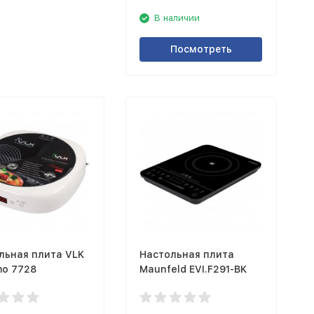
В наличии
Посмотреть
льная плита VLK
Настольная плита
mo 7728
Maunfeld EVI.F291-BK