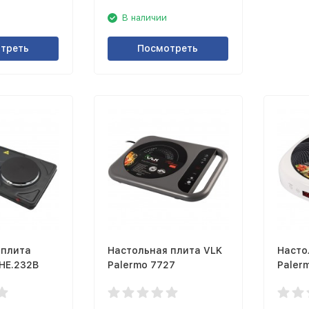
В наличии
треть
Посмотреть
 плита
Настольная плита VLK
Насто
HE.232B
Palermo 7727
Paler