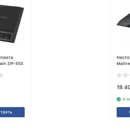
 плита
Насто
ain ZIP-553
Maitr
18 4
В н
треть