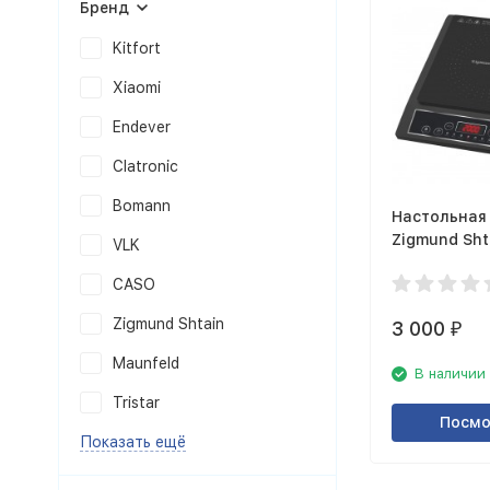
Бренд
Kitfort
Xiaomi
Endever
Clatronic
Bomann
Настольная
Zigmund Sht
VLK
CASO
Zigmund Shtain
3 000
₽
Maunfeld
В наличии
Tristar
Посмо
Показать ещё