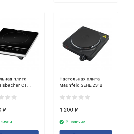
льная плита
Настольная плита
lsbacher CT
Maunfeld SEHE.231B
IN
0
1 200
₽
₽
аличии
В наличии