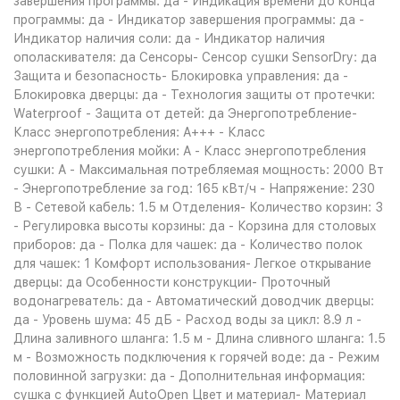
завершения программы: да - Индикация времени до конца
программы: да - Индикатор завершения программы: да -
Индикатор наличия соли: да - Индикатор наличия
ополаскивателя: да Сенсоры- Сенсор сушки SensorDry: да
Защита и безопасность- Блокировка управления: да -
Блокировка дверцы: да - Технология защиты от протечки:
Waterproof - Защита от детей: да Энергопотребление-
Класс энергопотребления: A+++ - Класс
энергопотребления мойки: A - Класс энергопотребления
сушки: A - Максимальная потребляемая мощность: 2000 Вт
- Энергопотребление за год: 165 кВт/ч - Напряжение: 230
В - Сетевой кабель: 1.5 м Отделения- Количество корзин: 3
- Регулировка высоты корзины: да - Корзина для столовых
приборов: да - Полка для чашек: да - Количество полок
для чашек: 1 Комфорт использования- Легкое открывание
дверцы: да Особенности конструкции- Проточный
водонагреватель: да - Автоматический доводчик дверцы:
да - Уровень шума: 45 дБ - Расход воды за цикл: 8.9 л -
Длина заливного шланга: 1.5 м - Длина сливного шланга: 1.5
м - Возможность подключения к горячей воде: да - Режим
половинной загрузки: да - Дополнительная информация:
сушка с функцией AutoOpen Цвет и материал- Материал