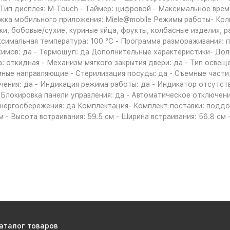
Тип дисплея: M-Touch - Таймер: цифровой - Максимальное время
ржка мобильного приложения: Miele@mobile Режимы работы- Кол
ецки, бобовые/сухие, куриные яйца, фрукты, колбасные изделия,
ксимальная температура: 100 °C - Программа размораживания: 
имов: да - Термощуп: да Дополнительные характеристики- Доли
а: откидная - Механизм мягкого закрытия двери: да - Тип осве
емные направляющие - Стерилизация посуды: да - Съемные част
ения: да - Индикация режима работы: да - Индикатор отсутств
 Блокировка панели управления: да - Автоматическое отключен
нергосбережения: да Комплектация- Комплект поставки: поддон
см - Высота встраивания: 59.5 см - Ширина встраивания: 56.8 см -
аталог товаров