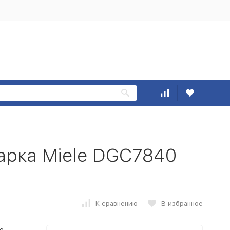
арка Miele DGC7840
К сравнению
В избранное