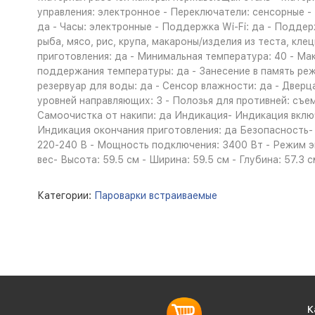
управления: электронное - Переключатели: сенсорные - 
да - Часы: электронные - Поддержка Wi-Fi: да - Подде
рыба, мясо, рис, крупа, макароны/изделия из теста, кл
приготовления: да - Минимальная температура: 40 - Ма
поддержания температуры: да - Занесение в память реж
резервуар для воды: да - Сенсор влажности: да - Дверц
уровней направляющих: 3 - Полозья для противней: съ
Самоочистка от накипи: да Индикация- Индикация включ
Индикация окончания приготовления: да Безопасность-
220-240 В - Мощность подключения: 3400 Вт - Режим э
вес- Высота: 59.5 см - Ширина: 59.5 см - Глубина: 57.3 
Категории:
Пароварки встраиваемые
К