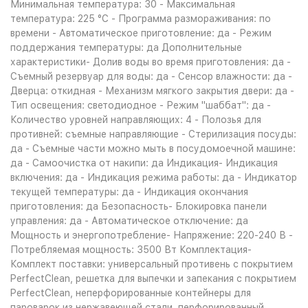
Минимальная температура: 30 - Максимальная
температура: 225 °C - Программа размораживания: по
времени - Автоматическое приготовление: да - Режим
поддержания температуры: да Дополнительные
характеристики- Долив воды во время приготовления: да -
Съемный резервуар для воды: да - Сенсор влажности: да -
Дверца: откидная - Механизм мягкого закрытия двери: да -
Тип освещения: светодиодное - Режим "шаббат": да -
Количество уровней направляющих: 4 - Полозья для
противней: съемные направляющие - Стерилизация посуды:
да - Съемные части можно мыть в посудомоечной машине:
да - Самоочистка от накипи: да Индикация- Индикация
включения: да - Индикация режима работы: да - Индикатор
текущей температуры: да - Индикация окончания
приготовления: да Безопасность- Блокировка панели
управления: да - Автоматическое отключение: да
Мощность и энергопотребление- Напряжение: 220-240 В -
Потребляемая мощность: 3500 Вт Комплектация-
Комплект поставки: универсальный противень с покрытием
PerfectClean, решетка для выпечки и запекания с покрытием
PerfectClean, неперфорированные контейнеры для
пароварок из нержавеющей стали, перфорированный