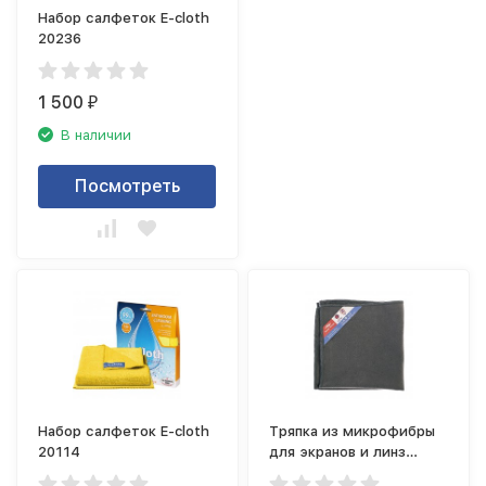
Набор салфеток E-cloth
20236
1 500
₽
В наличии
Посмотреть
Набор салфеток E-cloth
Тряпка из микрофибры
20114
для экранов и линз
Nordic Stream 15357