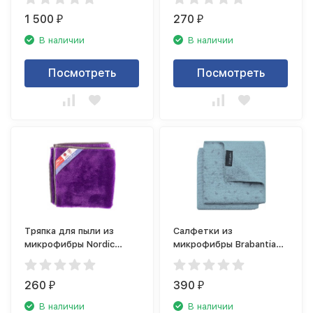
1 500
270
₽
₽
В наличии
В наличии
Посмотреть
Посмотреть
Тряпка для пыли из
Салфетки из
микрофибры Nordic
микрофибры Brabantia
Stream 15352
117701
260
390
₽
₽
В наличии
В наличии