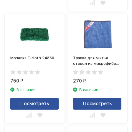
Мочалка E-cloth 24850
Тряпка для мытья
стекол из микрофибры
Nordic Stream 15353
750
270
₽
₽
В наличии
В наличии
Посмотреть
Посмотреть