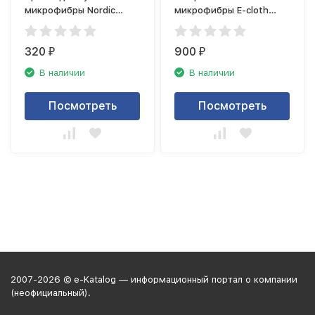
микрофибры Nordic
микрофибры E-cloth
Stream 15354
20518
320
900
₽
₽
В наличии
В наличии
Посмотреть
Посмотреть
2007-2026 © e-Katalog — информационный портал о компании
(неофициальный).