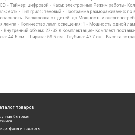
LCD - Таймер: цифровой - Часы: электронные Режим работы- Ко
иль: есть - Тип гриля: теновый - Программа размораживания: по
Безопасность- Блокировка от детей: да Мощность и энергопотр
 лампа - Количество ламп освещения: 1 - Мощность одной ламп
 - Внутренний объем: 27-32 л Комплектация- Комплект поставки
та: 44.5 см - Ширина: 59.5 см - Глубина: 47.7 см - Высота встра
аталог товаров
рупная бытовая
ехника
мартфоны и гаджеты