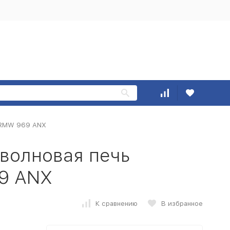
g RMW 969 ANX
волновая печь
9 ANX
К сравнению
В избранное