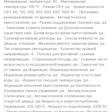
Минимальная температура: 40 - Максимальная
температура: 100 °C - Режим СВЧ: да - Уровни мощности
СВЧ: 80, 150, 300, 450, 600, 850, 1000 Вт - Программа
размораживания: по времени - Автоматическое
приготовление: да - Режим поддержания температуры: да
- Занесение в память режимов: да Дополнительные
характеристики- Долив воды во время приготовления: да -
Съемный резервуар для воды: да - Сенсор влажности: да -
Дверца: откидная - Механизм мягкого закрытия двери: да -
Тип освещения: светодиодное - Количество уровней
направляющих: 4 - Полозья для противней: съемные
направляющие - Стерилизация посуды: да - Съемные части
можно мыть в посудомоечной машине: да - Самоочистка
от накипи: да Индикация- Индикация включения: да -
Индикация режима работы: да - Индикатор отсутствия
воды: да - Индикатор текущей температуры: да -
Индикация окончания приготовления: да Безопасность-
Блокировка панели управления: да - Автоматическое
отключение: да - Автоматическое отключение при
открытой дверце: да Мощность и энергопотребление-
Напряжение: 220-240 В - Мощность подключения: 3300 Вт
- Режим энергосбережения: да Комплектация- Инструкция: