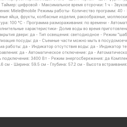
- Таймер: цифровой - Максимальное время отсрочки: 1 ч - Звуко
ния: Miele@mobile Режимы работы- Количество программ: 40 - Р
иные яйца, фрукты, колбасные изделия, ракообразные, моллюски
ура: 100 °C - Программа размораживания: по времени - Автома
олнительные характеристики- Долив воды во время приготовлени
акрытия двери: да - Тип освещения: светодиодное - Режим "шаб
лизация посуды: да - Съемные части можно мыть в посудомоечн
ма работы: да - Индикатор отсутствия воды: да - Индикатор т
равления: да - Автоматическое отключение: да - Автоматическ
 подключения: 3400 Вт - Режим энергосбережения: да Комплек
6 см - Ширина: 59.5 см - Глубина: 57.2 см - Высота встраивания: