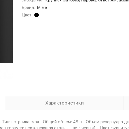
categoryId:
Крупная бытовая/Пароварки встраиваемы
Бренд:
Miele
Цвет:
Характеристики
Тип: встраиваемая - Общий объем: 48 л - Объем резервуара для 
л корпуса: нержавеющая сталь - Цвет: черный - Цвет фурнитуры