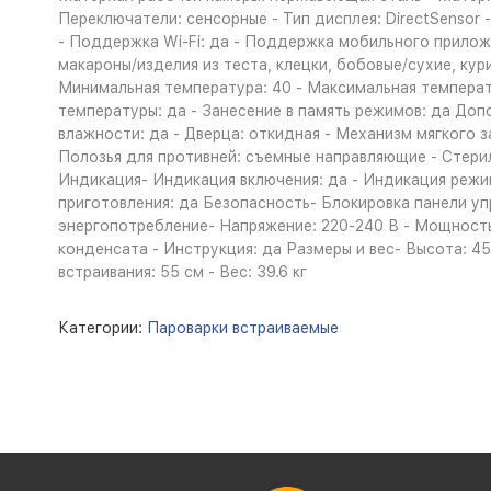
Переключатели: сенсорные - Тип дисплея: DirectSensor 
- Поддержка Wi-Fi: да - Поддержка мобильного приложе
макароны/изделия из теста, клецки, бобовые/сухие, кур
Минимальная температура: 40 - Максимальная температ
температуры: да - Занесение в память режимов: да Доп
влажности: да - Дверца: откидная - Механизм мягкого з
Полозья для противней: съемные направляющие - Стери
Индикация- Индикация включения: да - Индикация режи
приготовления: да Безопасность- Блокировка панели уп
энергопотребление- Напряжение: 220-240 В - Мощность
конденсата - Инструкция: да Размеры и вес- Высота: 45.
встраивания: 55 см - Вес: 39.6 кг
Категории:
Пароварки встраиваемые