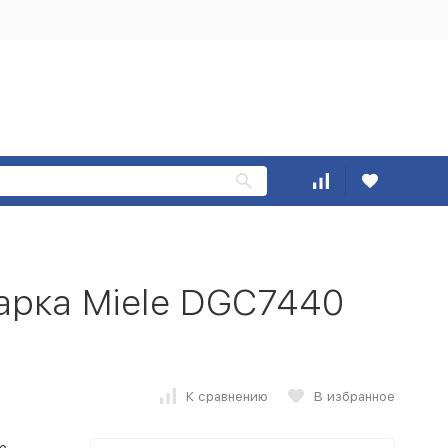
арка Miele DGC7440
К сравнению
В избранное