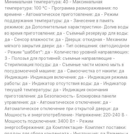
Минимальная температура: 40 - Максимальная
температура: 100 °C - Программа размораживания: по
времени - Автоматическое приготовление: да - Режим
поддержания температуры: да - Занесение в память
режимов: да Дополнительные характеристики- Долив воды
во время приготовления: да - Съемный резервуар для воды:
да - Сенсор влажности: да - Дверца: откидная - Механизм
мягкого закрытия двери: да - Тип освещения: светодиодное
- Режим "шаббат": да - Количество уровней направляющих:
3 - Полозья для противней: съемные направляющие -
Стерилизация посуды: да - Съемные части можно мыть в
посудомоечной машине: да - Самоочистка от накипи: да
Индикация- Индикация включения: да - Индикация режима
работы: да - Индикатор отсутствия воды: да - Индикатор
текущей температуры: да - Индикация окончания
приготовления: да Безопасность- Блокировка панели
управления: да - Автоматическое отключение: да -
Автоматическое отключение при открытой дверце: да
Мощность и энергопотребление- Напряжение: 220-240 В -
Мощность подключения: 3400 Вт - Режим
энергосбережения: да Комплектация- Комплект поставки:
поддон для сбора конденсата - Инструкция: да Размеры и