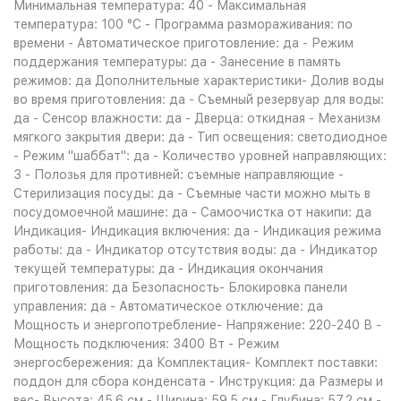
Минимальная температура: 40 - Максимальная
температура: 100 °C - Программа размораживания: по
времени - Автоматическое приготовление: да - Режим
поддержания температуры: да - Занесение в память
режимов: да Дополнительные характеристики- Долив воды
во время приготовления: да - Съемный резервуар для воды:
да - Сенсор влажности: да - Дверца: откидная - Механизм
мягкого закрытия двери: да - Тип освещения: светодиодное
- Режим "шаббат": да - Количество уровней направляющих:
3 - Полозья для противней: съемные направляющие -
Стерилизация посуды: да - Съемные части можно мыть в
посудомоечной машине: да - Самоочистка от накипи: да
Индикация- Индикация включения: да - Индикация режима
работы: да - Индикатор отсутствия воды: да - Индикатор
текущей температуры: да - Индикация окончания
приготовления: да Безопасность- Блокировка панели
управления: да - Автоматическое отключение: да
Мощность и энергопотребление- Напряжение: 220-240 В -
Мощность подключения: 3400 Вт - Режим
энергосбережения: да Комплектация- Комплект поставки:
поддон для сбора конденсата - Инструкция: да Размеры и
вес- Высота: 45.6 см - Ширина: 59.5 см - Глубина: 57.2 см -