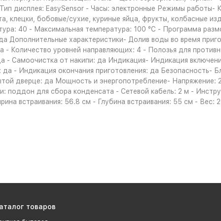
 Тип дисплея: EasySensor - Часы: электронные Режимы работы- 
ста, клецки, бобовые/сухие, куриные яйца, фрукты, колбасные и
ура: 40 - Максимальная температура: 100 °C - Программа разм
а Дополнительные характеристики- Долив воды во время пригот
да - Количество уровней направляющих: 4 - Полозья для против
 - Самоочистка от накипи: да Индикация- Индикация включени
 да - Индикация окончания приготовления: да Безопасность- Б
ытой дверце: да Мощность и энергопотребление- Напряжение: 
 поддон для сбора конденсата - Сетевой кабель: 2 м - Инструк
рина встраивания: 56.8 см - Глубина встраивания: 55 см - Вес: 2
аталог товаров