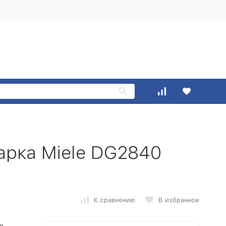
арка Miele DG2840
К сравнению
В избранное