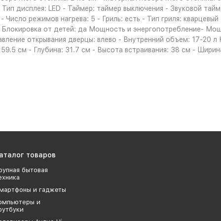
 Тип дисплея: LED - Таймер: таймер выключения - Звуковой тай
 Число режимов нагрева: 5 - Гриль: есть - Тип гриля: кварцевы
- Блокировка от детей: да Мощность и энергопотребление- Мо
вление открывания дверцы: влево - Внутренний объем: 17-20 л 
59.5 см - Глубина: 31.7 см - Высота встраивания: 38 см - Ширин
аталог товаров
рупная бытовая
ехника
мартфоны и гаджеты
омпьютеры и
оутбуки