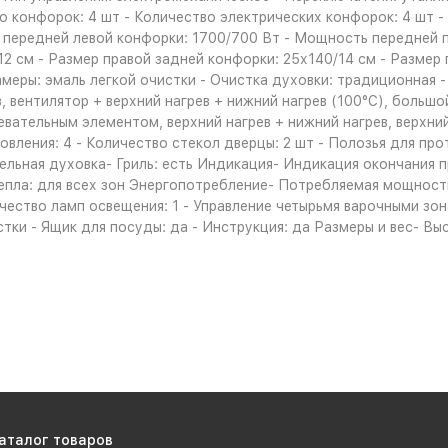
го конфорок: 4 шт - Количество электрических конфорок: 4 шт
 передней левой конфорки: 1700/700 Вт - Мощность передней п
12 см - Размер правой задней конфорки: 25х140/14 см - Размер
камеры: эмаль легкой очистки - Очистка духовки: традиционная 
в, вентилятор + верхний нагрев + нижний нагрев (100°C), большо
вательным элементом, верхний нагрев + нижний нагрев, верхний 
товления: 4 - Количество стекол дверцы: 2 шт - Полозья для п
льная духовка- Гриль: есть Индикация- Индикация окончания пр
епла: для всех зон Энергопотребление- Потребляемая мощност
ичество ламп освещения: 1 - Управление четырьмя варочными зо
ки - Ящик для посуды: да - Инструкция: да Размеры и вес- Высо
аталог товаров