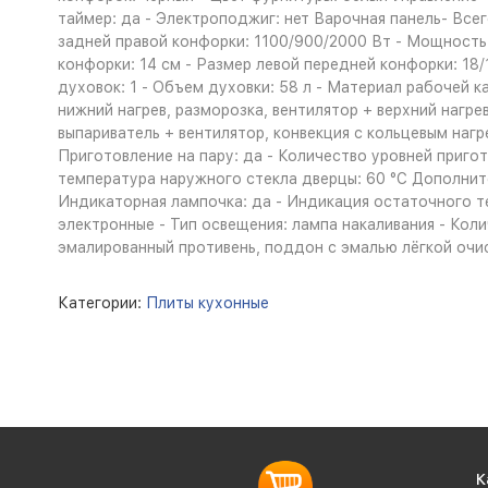
таймер: да - Электроподжиг: нет Варочная панель- Все
задней правой конфорки: 1100/900/2000 Вт - Мощность
конфорки: 14 см - Размер левой передней конфорки: 18/
духовок: 1 - Объем духовки: 58 л - Материал рабочей 
нижний нагрев, разморозка, вентилятор + верхний нагре
выпариватель + вентилятор, конвекция с кольцевым нагре
Приготовление на пару: да - Количество уровней приго
температура наружного стекла дверцы: 60 °C Дополните
Индикаторная лампочка: да - Индикация остаточного т
электронные - Тип освещения: лампа накаливания - Кол
эмалированный противень, поддон с эмалью лёгкой очист
Категории:
Плиты кухонные
К