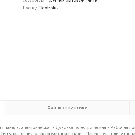
categoryId:
Крупная бытовая/Плиты
Бренд:
Electrolux
Характеристики
я панель: электрическая - Духовка: электрическая - Рабочая по
 Тип управления: электромеханическое - Переключатели: утапли