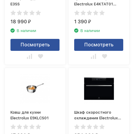
E3SS
Electrolux E4KTAT01
таймер для кухни
18 990
1 390
₽
₽
В наличии
В наличии
Посмотреть
Посмотреть
Ковш для кухни
Шкаф скоростного
Electrolux E9KLCS01
охлаждения Electrolux
Blast Chiller KBB5X