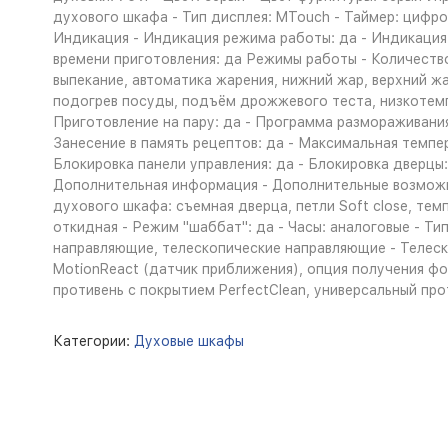
духового шкафа - Тип дисплея: MTouch - Таймер: цифро
Индикация - Индикация режима работы: да - Индикация
времени приготовления: да Режимы работы - Количество
выпекание, автоматика жарения, нижний жар, верхний жа
подогрев посуды, подъём дрожжевого теста, низкотемп
Приготовление на пару: да - Программа размораживания
Занесение в память рецептов: да - Максимальная темпе
Блокировка панели управления: да - Блокировка дверц
Дополнительная информация - Дополнительные возможн
духового шкафа: съемная дверца, петли Soft close, тем
откидная - Режим "шаббат": да - Часы: аналоговые - Ти
направляющие, телескопические направляющие - Телеск
MotionReact (датчик приближения), опция получения фо
противень с покрытием PerfectClean, универсальный прот
Категории:
Духовые шкафы