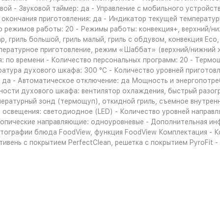
вой - Звуковой таймер: да - Управление c мобильного устройств
 окончания приготовления: да - Индикатор текущей температур
 режимов работы: 20 - Режимы работы: конвекция+, верхний/ни
р, гриль большой, гриль малый, гриль с обдувом, конвекция Ec
ературное приготовление, режим «Шаббат» (верхний/нижний жар
: по времени - Количество персональных программ: 20 - Термо
ратура духового шкафа: 300 °С - Количество уровней приготовл
ы: да - Автоматическое отключение: да Мощность и энергопотр
ости духового шкафа: вентилятор охлаждения, быстрый разогр
пературный зонд (термощуп), откидной гриль, съемное внутренн
п освещения: светодиодное (LED) - Количество уровней направл
опические направляющие: одноуровневые - Дополнительная инфо
тографии блюда FoodView, функция FoodView Комплектация - Ко
ивень с покрытием PerfectClean, решетка с покрытием PyroFit - 