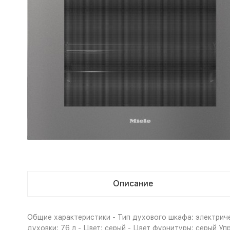
Описание
Общие характеристики - Тип духового шкафа: электриче
духовки: 76 л - Цвет: серый - Цвет фурнитуры: серый У