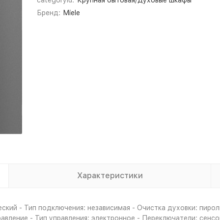
categoryId:
Крупная бытовая/Духовые шкафы
Бренд:
Miele
Характеристики
ский - Тип подключения: независимая - Очистка духовки: пиро
правление - Тип управления: электронное - Переключатели: сен