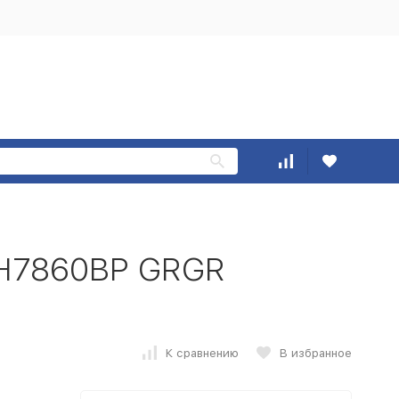
 H7860BP GRGR
К сравнению
В избранное