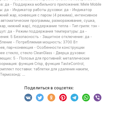
а: да - Поддержка мобильного приложения: Miele Mobile
ы: да - Индикатор работы духовки: да - Индикатор
жний жар, конвекция с паром (4 режима), интенсивное
o, автоматические программы, размораживание, сушка,
, нижний жар), поддержание тепла - Тип гриля: тэн -
щуп: да - Режим поддержания температуры: да -
ения: 5 Безопасность - Защитное отключение: да -
ебление - Потребляемая мощность: 3700 Вт
ев, пар+конвекция - Особенности конструкции
ее стекло, стекло CleanGlass - Дверца духовки:
яющих: 5 - Полозья для противней: металлические
рмация: функция Crisp, функция TasteControl,
мплект поставки: таблетки для удаления накипи,
Термозонд: ...
Поделиться в соцсетях: