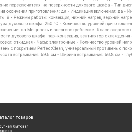
ние переключателя: на поверхности духового шкафа - Тип дисп
ия окончания приготовления: да - Индикация включения: да - 
: 9 - Режимы работы: конвекция, нижний нагрев, верхний нагрев
ура духового шкафа: 250 °С - Количество уровней приготовлен
тключение: да Мощность и энергопотребление- Класс энергопот
сти духового шкафа: пар+конвекция, вентилятор охлаждения 
ховки: откидная - Часы: электронные - Количество уровней нап
ень с покрытием PerfectClean, универсальный противень с покры
Высота встраивания: 59.5 см - Ширина встраивания: 56.8 см - Гл
аталог товаров
рупная бытовая
ехника