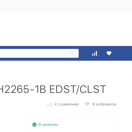
 H2265-1B EDST/CLST
К сравнению
В избранное
В наличии