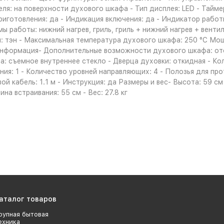
я: на поверхности духового шкафа - Тип дисплея: LED - Тайме
иготовления: да - Индикация включения: да - Индикатор работ
работы: нижний нагрев, гриль, гриль + нижний нагрев + вентиля
иля: тэн - Максимальная температура духового шкафа: 250 °С М
информация- Дополнительные возможности духового шкафа: от
 съемное внутреннее стекло - Дверца духовки: откидная - Коли
ния: 1 - Количество уровней направляющих: 4 - Полозья для п
ой кабель: 1.1 м - Инструкция: да Размеры и вес- Высота: 59 см
ина встраивания: 55 см - Вес: 27.8 кг
аталог товаров
рупная бытовая
ехника