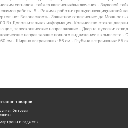
ческим сигналом, таймер включения/выключения - Звуковой тай
имов работы: 8 - Режимы работы: гриль;конвекция;нижний нагре
ертел: нет Безопасность- Защитное отключение: да Мощность и
0 Вт Дополнительная информация- Количество стекол дверцы: 2
ляющие, телескопические направляющие - Дверца духовки: отки
скопические направляющие полного выдвижения: в комплекте - Се
60 см - Ширина встраивания: 56 см - Глубина встраивания: 55 см 
аталог товаров
рупная бытовая
ехника
мартфоны и гаджеты