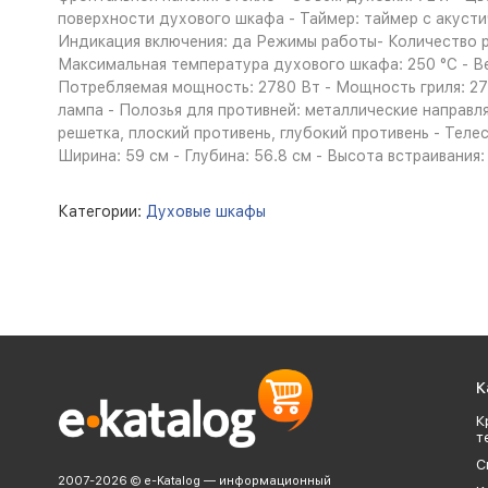
поверхности духового шкафа - Таймер: таймер с акусти
Индикация включения: да Режимы работы- Количество реж
Максимальная температура духового шкафа: 250 °С - В
Потребляемая мощность: 2780 Вт - Мощность гриля: 270
лампа - Полозья для противней: металлические направ
решетка, плоский противень, глубокий противень - Теле
Ширина: 59 см - Глубина: 56.8 см - Высота встраивания: 
Категории:
Духовые шкафы
К
К
т
С
2007-2026 © e-Katalog — информационный