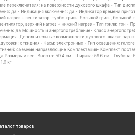
е переключателя: на поверхности духового шкафа - Тип диспле
ения: да - Индикация включения: да - Индикатор времени приг
ний нагрев + вентилятор, турбо-гриль, большой гриль, большой 
ентилятор, верхний нагрев + нижний нагрев - Тип гриля: тэн - 
чение: да Мощность и энергопотребление- Класс энергопотреб
рмация- Дополнительные возможности духового шкафа: пар+ко
уховки: откидная - Часы: электронные - Тип освещения: галоге
отивней: съемные направляющие Комплектация- Комплект постав
да Размеры и вес- Высота: 59.4 см - Ширина: 59.6 см - Глубина:
1.6 кг
аталог товаров