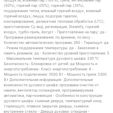
продукты, влажный пар (100%), гриль, интенсивный пар
(50%), горячий пар (25%), горячий пар (35%),
поддержание тепла, влажный горячий воздух, влажный
горячий воздух, пицца, подогрев тарелок,
консервирование, деликатная тепловая обработка (LTC),
приготовление Су-вид, регенерация, Steamify, горячий
воздух, турбо-гриль, йогурт - Приготовление на пару: да -
Программа размораживания: по времени, по весу -
Количество автоматических программ: 260 - Термощуп: да
- Режим поддержания температуры: да - Занесение в
память режимов: да - Количество уровней приготовления: 5
- Максимальная температура духового шкафа: 230 °С
Безопасность- Блокировка от детей: да Мощность и
энергопотребление- Класс энергопотребления: A -
Мощность подключения: 3500 Вт - Мощность гриля: 2300
Вт Дополнительная информация- Дополнительные
возможности духового шкафа: программа очистки от
накипи, вентилятор охлаждения, программируемая
автоматика, пар+конвекция - Особенности конструкции
духового шкафа: съемная дверца, температурный зонд
(термощуп), плавное закрытие дверцы, съемное
внутреннее стекло - Дверца духовки: откидная -