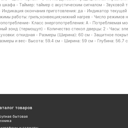
шкафа - Таймер: таймер с акустическим сигналом - Звуковой т
 Индикация окончания приготовления: да - Индикатор текущей 
имы работы: гриль;конвекция;нижний нагрев - Число режимов на
ргопотребление- Класс энергопотребления: A - Потребляемая 
й зонд (термощуп) - Количество стекол дверцы: 2 - Часы: эле
уховки: откидная - Размеры (Ширина): 60 см - Защитное покры
змеры и вес- Высота: 59.4 см - Ширина: 59 см - Глубина: 56.7 
аталог товаров
рупная бытовая
ехника
мартфоны и гаджеты