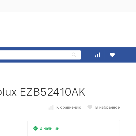
olux EZB52410AK
К сравнению
В избранное
В наличии