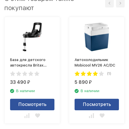
покупают
База для детского
Автохолодильник
автокресла Britax
Mobicool MV26 AC/DC
Roemer Flex Base
(1)
Isense
33 490
5 890
₽
₽
В наличии
В наличии
Посмотреть
Посмотреть