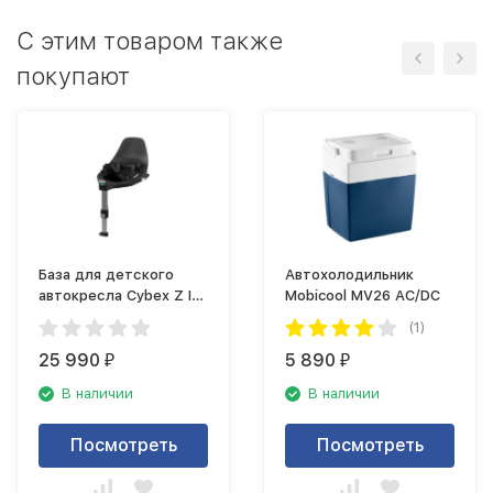
С этим товаром также
покупают
База для детского
Автохолодильник
автокресла Cybex Z I
Mobicool MV26 AC/DC
size
(1)
25 990
5 890
₽
₽
В наличии
В наличии
Посмотреть
Посмотреть