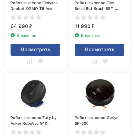
Робот-пылесос Ecovacs
Робот-пылесос Elari
Deebot OZMO T8 Aivi
SmartBot Brush SBT-
001A, чёрный
64 990
11 990
₽
₽
В наличии
В наличии
Посмотреть
Посмотреть
Робот-пылесос Eufy by
Робот-пылесос Garlyn
Anker RoboVac G10
SR-600
(T2150)