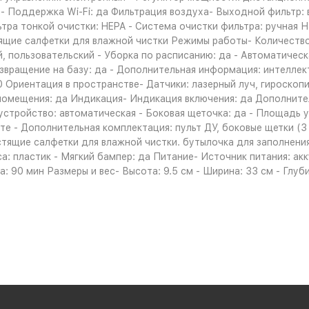
 Поддержка Wi-Fi: да Фильтрация воздуха- Выходной фильтр: в
ьтра тонкой очистки: HEPA - Система очистки фильтра: ручная 
стящие салфетки для влажной чистки Режимы работы- Количеств
, пользовательский - Уборка по расписанию: да - Автоматическа
озвращение на базу: да - Дополнительная информация: интелле
0 Ориентация в пространстве- Датчики: лазерный луч, гироскоп
 помещения: да Индикация- Индикация включения: да Дополнит
 устройство: автоматическая - Боковая щеточка: да - Площадь 
 - Дополнительная комплектация: пульт ДУ, боковые щетки (3 шт
стящие салфетки для влажной чистки. бутылочка для заполнения 
: пластик - Мягкий бампер: да Питание- Источник питания: акку
: 90 мин Размеры и вес- Высота: 9.5 см - Ширина: 33 см - Глуб