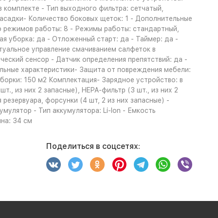
 комплекте - Тип выходного фильтра: сетчатый,
Насадки- Количество боковых щеток: 1 - Дополнительные
о режимов работы: 8 - Режимы работы: стандартный,
я уборка: да - Отложенный старт: да - Таймер: да -
ктуальное управление смачиванием салфеток в
ический сенсор - Датчик определения препятствий: да -
ельные характеристики- Защита от повреждения мебели:
уборки: 150 м2 Комплектация- Зарядное устройство: в
., из них 2 запасные), HEPA-фильтр (3 шт., из них 2
резервуара, форсунки (4 шт, 2 из них запасные) -
мулятор - Тип аккумулятора: Li-Ion - Емкость
ина: 34 см
Поделиться в соцсетях: