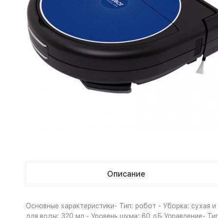
Описание
Основные характеристики- Тип: робот - Уборка: сухая 
для воды: 320 мл - Уровень шума: 60 дБ Управление- Т