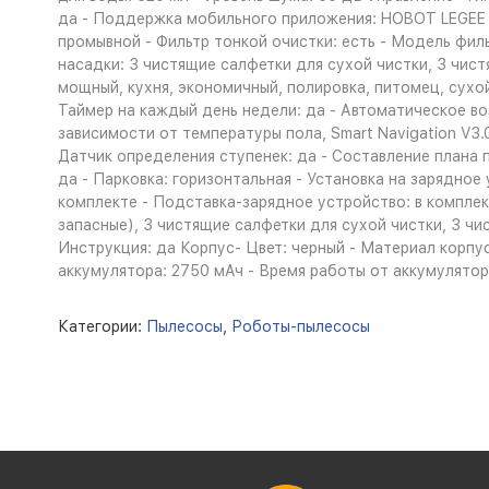
да - Поддержка мобильного приложения: HOBOT LEGEE -
промывной - Фильтр тонкой очистки: есть - Модель фил
насадки: 3 чистящие салфетки для сухой чистки, 3 чи
мощный, кухня, экономичный, полировка, питомец, сухой
Таймер на каждый день недели: да - Автоматическое в
зависимости от температуры пола, Smart Navigation V3.
Датчик определения ступенек: да - Составление плана
да - Парковка: горизонтальная - Установка на зарядное
комплекте - Подставка-зарядное устройство: в комплекте
запасные), 3 чистящие салфетки для сухой чистки, 3 чи
Инструкция: да Корпус- Цвет: черный - Материал корпуса
аккумулятора: 2750 мАч - Время работы от аккумулятора
Категории:
Пылесосы
,
Роботы-пылесосы