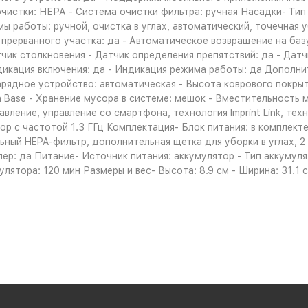
очистки: НЕРА - Система очистки фильтра: ручная Насадки- Тип
 работы: ручной, очистка в углах, автоматический, точечная у
 прерванного участка: да - Автоматическое возвращение на базу
чик столкновения - Датчик определения препятствий: да - Датч
ндикация включения: да - Индикация режима работы: да Дополн
зарядное устройство: автоматическая - Высота коврового покрыт
an Base - Хранение мусора в системе: мешок - Вместительност
ление, управление со смартфона, технология Imprint Link, тех
р с частотой 1.3 ГГц Комплектация- Блок питания: в комплекте
ный HEPA-фильтр, дополнительная щетка для уборки в углах, 2 
ер: да Питание- Источник питания: аккумулятор - Тип аккумулят
ятора: 120 мин Размеры и вес- Высота: 8.9 см - Ширина: 31.1 см