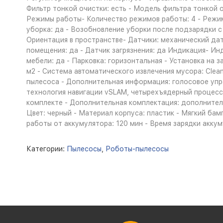
Фильтр тонкой очистки: есть - Модель фильтра тонкой 
Режимы работы- Количество режимов работы: 4 - Режимы
уборка: да - Возобновление уборки после подзарядки с
Ориентация в пространстве- Датчики: механический дат
помещения: да - Датчик загрязнения: да Индикация- И
мебели: да - Парковка: горизонтальная - Установка на 
м2 - Система автоматического извлечения мусора: Cle
пылесоса - Дополнительная информация: голосовое управ
технология навигации vSLAM, четырехъядерный процессо
комплекте - Дополнительная комплектация: дополнитель
Цвет: черный - Материал корпуса: пластик - Мягкий бамп
работы от аккумулятора: 120 мин - Время зарядки аккумул
Категории:
Пылесосы
,
Роботы-пылесосы