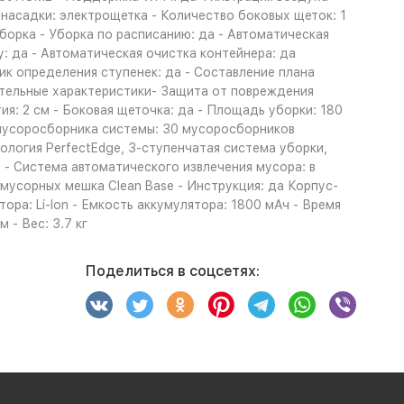
 насадки: электрощетка - Количество боковых щеток: 1
борка - Уборка по расписанию: да - Автоматическая
: да - Автоматическая очистка контейнера: да
ик определения ступенек: да - Составление плана
ительные характеристики- Защита от повреждения
ия: 2 см - Боковая щеточка: да - Площадь уборки: 180
ь мусоросборника системы: 30 мусоросборников
нология PerfectEdge, 3-ступенчатая система уборки,
 - Система автоматического извлечения мусора: в
мусорных мешка Clean Base - Инструкция: да Корпус-
ора: Li-Ion - Емкость аккумулятора: 1800 мАч - Время
 - Вес: 3.7 кг
Поделиться в соцсетях: