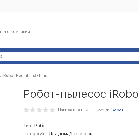
тал о компании
 iRobot Roomba s9 Plus
Робот-пылесос iRobo
Написать отзыв
Бренд:
iRobot
Тип:
Робот
categoryId:
Для дома/Пылесосы