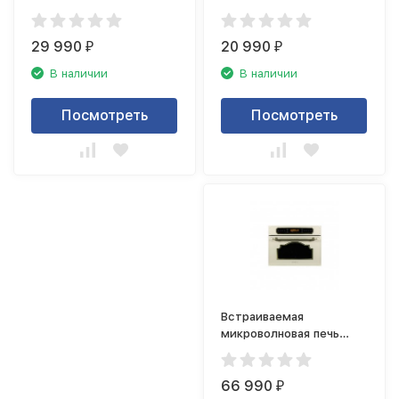
Zigmund Shtain BMO
Zigmund Shtain BMO
18.172 X
16.202 B
29 990
20 990
₽
₽
В наличии
В наличии
Посмотреть
Посмотреть
Встраиваемая
микроволновая печь
Zigmund Shtain BMO
20.362 X
66 990
₽