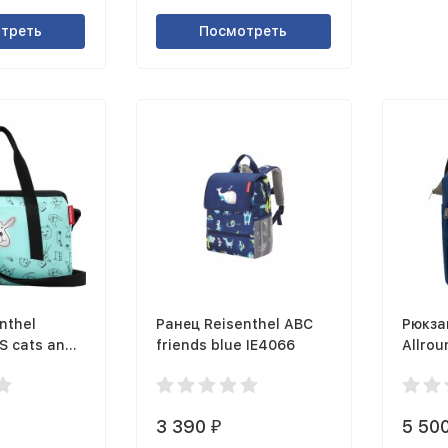
треть
Посмотреть
nthel
Ранец Reisenthel ABC
Рюкза
S cats and
friends blue IE4066
Allrou
Q4062
3 390
5 50
₽