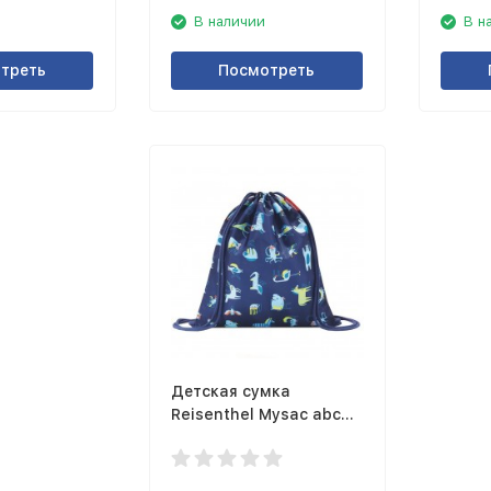
В наличии
В н
треть
Посмотреть
Детская сумка
Reisenthel Mysac abc
friends blue IC4066