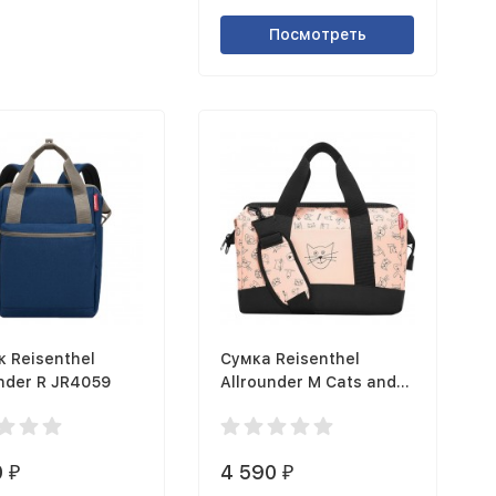
Посмотреть
к Reisenthel
Сумка Reisenthel
nder R JR4059
Allrounder M Cats and
dogs IX3064
0
4 590
₽
₽