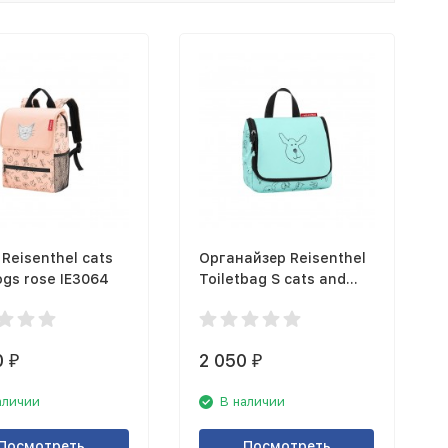
Reisenthel cats
Органайзер Reisenthel
gs rose IE3064
Toiletbag S cats and
dogs mint IO4062
0
2 050
₽
₽
аличии
В наличии
Посмотреть
Посмотреть