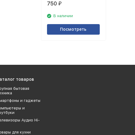
750
₽
В наличии
Посмотреть
аталог товаров
рупная бытовая
ехника
мартфоны и гаджеты
омпьютеры и
оутбуки
елевизоры Аудио Hi-
овары для кухни