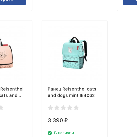
Reisenthel
Ранец Reisenthel cats
cats and
and dogs mint IE4062
O3064
3 390
₽
В наличии