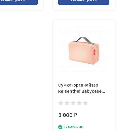
Сумка-органайзер
Reisenthel Babycase
rose IR3021
3 000
₽
В наличии