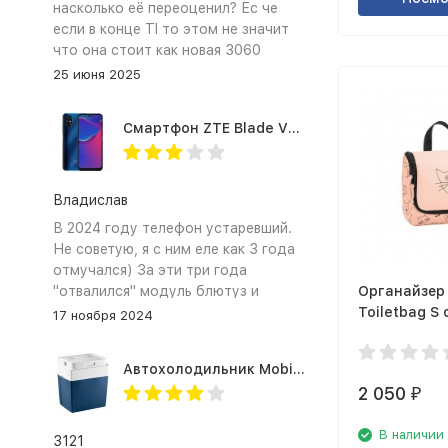
насколько её переоценил? Ес че
если в конце TI то этом не значит
что она стоит как новая 3060
25 июня 2025
Смартфон ZTE Blade V2020 Smart 64 Гб синий
Владислав
В 2024 году телефон устаревший.
Не советую, я с ним еле как 3 года
отмучался) За эти три года
"отвалился" модуль блютуз и
Органайзер 
сканер отпечатка пальца
Toiletbag S 
17 ноября 2024
dogs rose I
Автохолодильник Mobicool MV26 AC/DC
2 050
₽
В наличии
3121