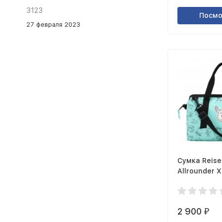
3123
Посмо
27 февраля 2023
Сумка Reise
Allrounder X
dogs mint I
2 900
₽