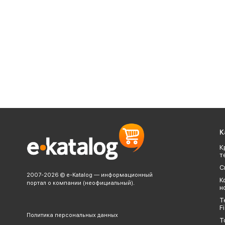
К
К
т
С
2007-2026 © e-Katalog — информационный
К
портал о компании (неофициальный).
н
Т
Fi
Политика персональных данных
Т