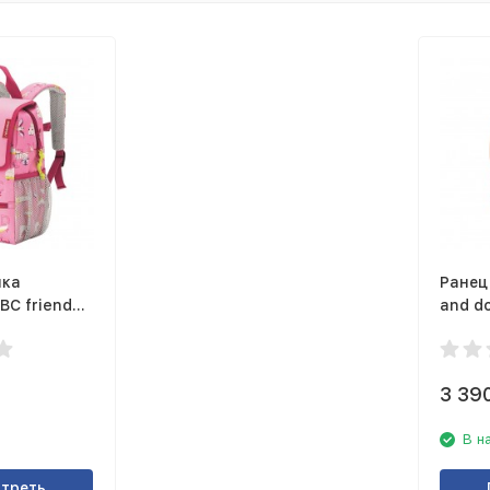
мка
Ранец 
BC friends
and do
3 39
В н
треть