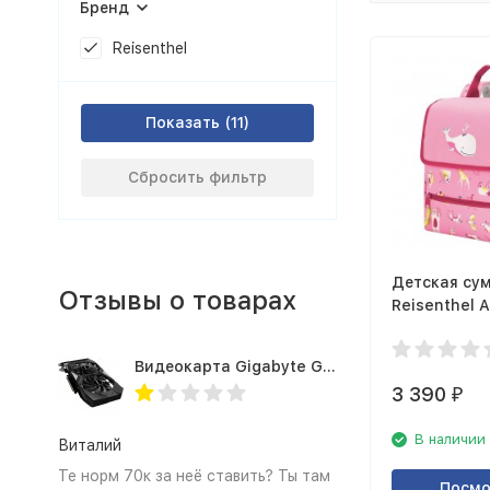
Бренд
Reisenthel
Показать
Сбросить фильтр
Детская су
Отзывы о товарах
Reisenthel A
pink IE3066
Видеокарта Gigabyte GTX1660TI 6GB (GV-N166TOC-6GD 1.0A)
3 390
₽
В наличии
Виталий
Те норм 70к за неё ставить? Ты там
Посмо