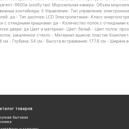
ладагент: R600a (изобутан) Морозильная камера- Объем морозиль
движные контейнеры: 5 Управление- Тип управления: электронно
лей: да - Тип дисплея: LCD Электропитание- Класс энергопотре
 с откидными крышками: да - Количество полок с откидными кр
ески двери: да Цвет и материал- Цвет: белый - Цвет полок: про
полок: закаленное стекло - Материал ящиков: пластик Комплек
4 см - Глубина: 54 см - Высота встраивания: 177.8 см - Ширина в
аталог товаров
рупная бытовая
ехника
мартфоны и гаджеты