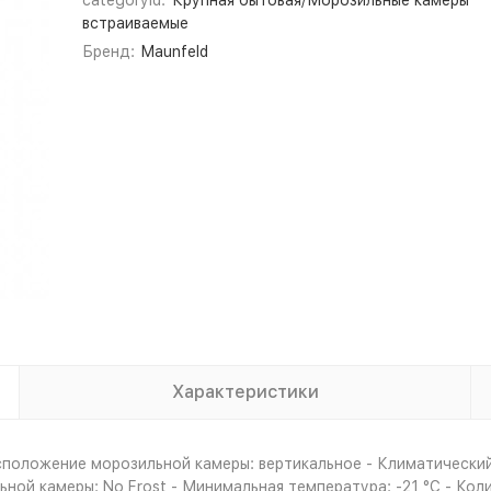
categoryId:
Крупная бытовая/Морозильные камеры
встраиваемые
Бренд:
Maunfeld
Характеристики
положение морозильной камеры: вертикальное - Климатический 
ной камеры: No Frost - Минимальная температура: -21 °C - Кол