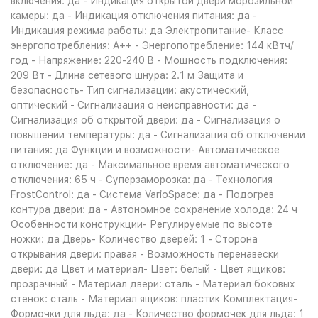
включения: да - Индикация открытой двери морозильной
камеры: да - Индикация отключения питания: да -
Индикация режима работы: да Электропитание- Класс
энергопотребления: A++ - Энергопотребление: 144 кВтч/
год - Напряжение: 220-240 B - Мощность подключения:
209 Вт - Длина сетевого шнура: 2.1 м Защита и
безопасность- Тип сигнализации: акустический,
оптический - Сигнализация о неисправности: да -
Сигнализация об открытой двери: да - Сигнализация о
повышении температуры: да - Сигнализация об отключении
питания: да Функции и возможности- Автоматическое
отключение: да - Максимальное время автоматического
отключения: 65 ч - Суперзаморозка: да - Технология
FrostControl: да - Система VarioSpace: да - Подогрев
контура двери: да - Автономное сохранение холода: 24 ч
Особенности конструкции- Регулируемые по высоте
ножки: да Дверь- Количество дверей: 1 - Сторона
открывания двери: правая - Возможность перенавески
двери: да Цвет и материал- Цвет: белый - Цвет ящиков:
прозрачный - Материал двери: сталь - Материал боковых
стенок: сталь - Материал ящиков: пластик Комплектация-
Формочки для льда: да - Количество формочек для льда: 1