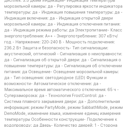
дисплея: 3.5 дюйм Индикация- Индикация температуры
морозильной камеры: да - Регулировка яркости индикатора
температуры: да - Индикация повышения температуры: да -
Индикация включения: да - Индикация открытой двери
морозильной камеры: да - Индикация отключения питания:
да - Индикация режима работы: да Электропитание- Класс
энергопотребления: A++ - Энергопотребление: 307 кВтч/
год - Напряжение: 220-240 B - Мощность подключения:
236.2 Вт Защита и безопасность- Тип сигнализации:
акустический, оптический - Сигнализация о неисправности:
да - Сигнализация об открытой двери: да - Сигнализация о
повышении температуры: да - Сигнализация об отключении
питания: да Освещение- Освещение морозильной камеры:
да - Тип освещения: светодиодное (LED) Функции и
возможности- Автоматическое отключение: да -
Максимальное время автоматического отключения: 65 ч -
Суперзаморозка: да - Технология FrostControl: да -
Система плавного закрывания двери: да - Дополнительная
информация: режим PartyMode, режим SabbathMode, режим
DemoMode, изменение языка, изменение единиц измерения
температуры Особенности конструкции- Подключение к
водопроводу: да Дверь- Количество дверей: 1 - Сторона