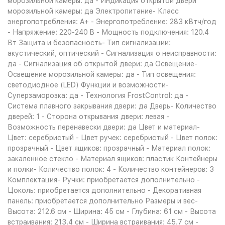
морозильной камеры: да - Индикация открытой двери
морозильной камеры: да Электропитание- Класс
энергопотребления: A+ - Энергопотребление: 283 кВтч/год
- Напряжение: 220-240 B - Мощность подключения: 120.4
Вт Защита и безопасность- Тип сигнализации:
акустический, оптический - Сигнализация о неисправности:
да - Сигнализация об открытой двери: да Освещение-
Освещение морозильной камеры: да - Тип освещения:
светодиодное (LED) Функции и возможности-
Суперзаморозка: да - Технология FrostControl: да -
Система плавного закрывания двери: да Дверь- Количество
дверей: 1 - Сторона открывания двери: левая -
Возможность перенавески двери: да Цвет и материал-
Цвет: серебристый - Цвет ручек: серебристый - Цвет полок:
прозрачный - Цвет ящиков: прозрачный - Материал полок:
закаленное стекло - Материал ящиков: пластик Контейнеры
и полки- Количество полок: 4 - Количество контейнеров: 3
Комплектация- Ручки: приобретается дополнительно -
Цоколь: приобретается дополнительно - Декоративная
панель: приобретается дополнительно Размеры и вес-
Высота: 212.6 см - Ширина: 45 см - Глубина: 61 см - Высота
встраивания: 213.4 см - Ширина встраивания: 45.7 см -