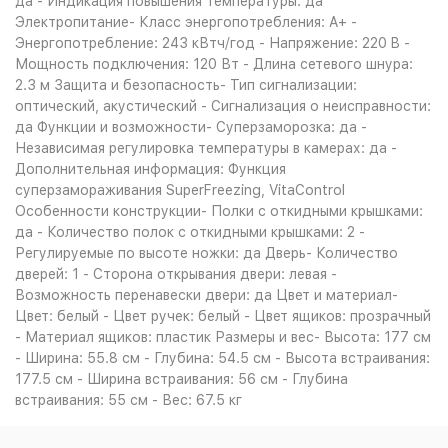
да - Индикация повышения температуры: да
Электропитание- Класс энергопотребления: A+ -
Энергопотребление: 243 кВтч/год - Напряжение: 220 B -
Мощность подключения: 120 Вт - Длина сетевого шнура:
2.3 м Защита и безопасность- Тип сигнализации:
оптический, акустический - Сигнализация о неисправности:
да Функции и возможности- Суперзаморозка: да -
Независимая регулировка температуры в камерах: да -
Дополнительная информация: Функция
суперзамораживания SuperFreezing, VitaControl
Особенности конструкции- Полки с откидными крышками:
да - Количество полок с откидными крышками: 2 -
Регулируемые по высоте ножки: да Дверь- Количество
дверей: 1 - Сторона открывания двери: левая -
Возможность перенавески двери: да Цвет и материал-
Цвет: белый - Цвет ручек: белый - Цвет ящиков: прозрачный
- Материал ящиков: пластик Размеры и вес- Высота: 177 см
- Ширина: 55.8 см - Глубина: 54.5 см - Высота встраивания:
177.5 см - Ширина встраивания: 56 см - Глубина
встраивания: 55 см - Вес: 67.5 кг