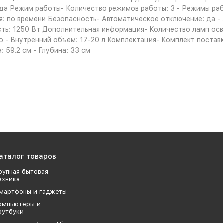
 да Режим работы- Количество режимов работы: 3 - Режимы работ
ия: по времени Безопасность- Автоматическое отключение: да 
: 1250 Вт Дополнительная информация- Количество ламп освещ
о - Внутренний объем: 17-20 л Комплектация- Комплект поставки
: 59.2 см - Глубина: 33 см
аталог товаров
рупная бытовая
ехника
мартфоны и гаджеты
омпьютеры и
оутбуки