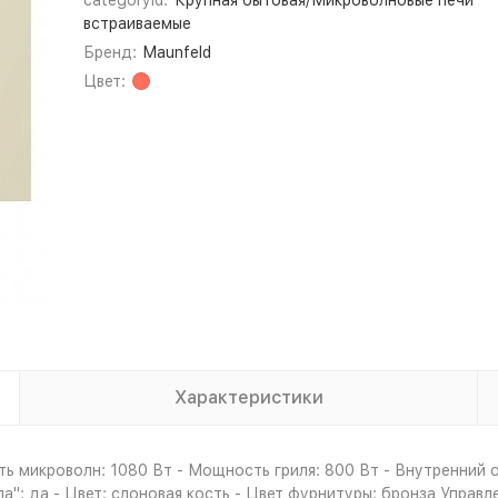
categoryId:
Крупная бытовая/Микроволновые печи
встраиваемые
Бренд:
Maunfeld
Цвет:
Характеристики
ь микроволн: 1080 Вт - Мощность гриля: 800 Вт - Внутренний о
": да - Цвет: слоновая кость - Цвет фурнитуры: бронза Управл