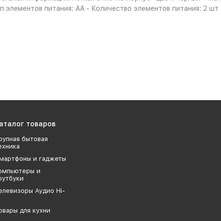
п элементов питания: AA - Количество элементов питания: 2 шт
аталог товаров
рупная бытовая
ехника
мартфоны и гаджеты
омпьютеры и
оутбуки
елевизоры Аудио Hi-
овары для кухни