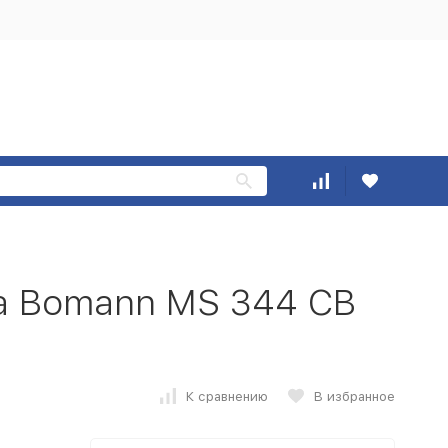
а Bomann MS 344 CB
К сравнению
В избранное