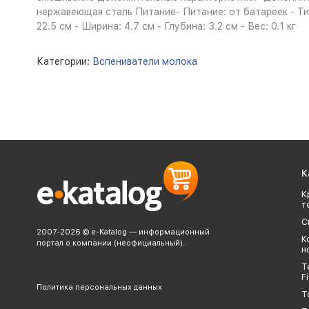
нержавеющая сталь Питание- Питание: от батареек - Ти
22.5 см - Ширина: 4.7 см - Глубина: 3.2 см - Вес: 0.1 кг
Категории:
Вспениватели молока
К
К
т
С
2007-2026 © e-Katalog — информационный
К
портал о компании (неофициальный).
н
Т
Fi
Политика персональных данных
Т