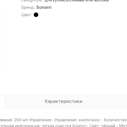
categoryId:
Для кухни/Вспениватели молока
Бренд:
Bomann
Цвет:
Характеристики
ивания: 200 мл Управление- Управление: кнопочное - Количеств
ьная информация: легкая очистка Корпус- Цвет: чёрный - Мате