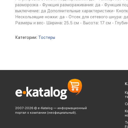
разморозка - Функция размораживания: да - Функция по
выключение: да Дополнительные характеристики- Кнопка
Нескользящие ножки: да - Отсек для сетевого шнура: д
Размеры и вес- Ширина: 25.5 см - Высота: 17 см - Глубина
Категории:
Тостеры
К
К
т
С
2007-2026 © e-Katalog — информационный
К
портал о компании (неофициальный).
н
Т
Fi