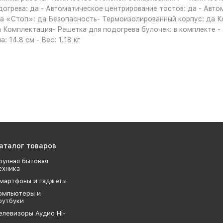
догрева: да - Автоматическое центрирование тостов: да - Авт
 «Стоп»: да Безопасность- Термоизолированный корпус: да Кор
а Комплектация- Решетка для подогрева булочек: в комплекте -
: 14.8 см - Вес: 1.18 кг
аталог товаров
рупная бытовая
ехника
мартфоны и гаджеты
омпьютеры и
оутбуки
елевизоры Аудио Hi-