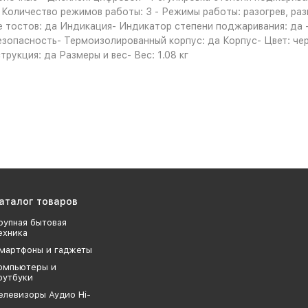
Количество режимов работы: 3 - Режимы работы: разогрев, раз
е тостов: да Индикация- Индикатор степени поджаривания: да 
опасность- Термоизолированный корпус: да Корпус- Цвет: черн
рукция: да Размеры и вес- Вес: 1.08 кг
аталог товаров
рупная бытовая
ехника
мартфоны и гаджеты
омпьютеры и
оутбуки
елевизоры Аудио Hi-