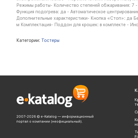
Режимы работы- Количество степеней обжаривания: 7 - 
Функция подогрева: да - Автоматическое центрировани
Дополнительные характеристики- Кнопка «Стоп»: да Без
м Комплектация- Поддон для крошек: в комплекте - Инст
Категории:
Тостеры
К
К
т
С
2007-2026 © e-Katalog — информационный
К
портал о компании (неофициальный).
н
Т
Fi