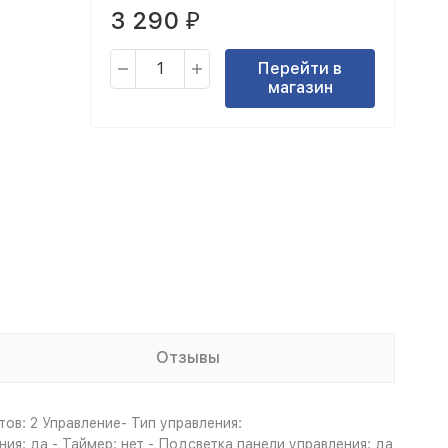
3 290
₽
Перейти в
магазин
Отзывы
ов: 2 Управление- Тип управления:
я: да - Таймер: нет - Подсветка панели управления: да