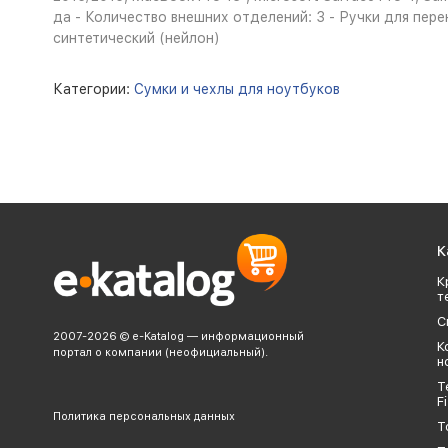
да - Количество внешних отделений: 3 - Ручки для перен
синтетический (нейлон)
Категории:
Сумки и чехлы для ноутбуков
К
К
т
С
2007-2026 © e-Katalog — информационный
К
портал о компании (неофициальный).
н
Т
Fi
Политика персональных данных
Т