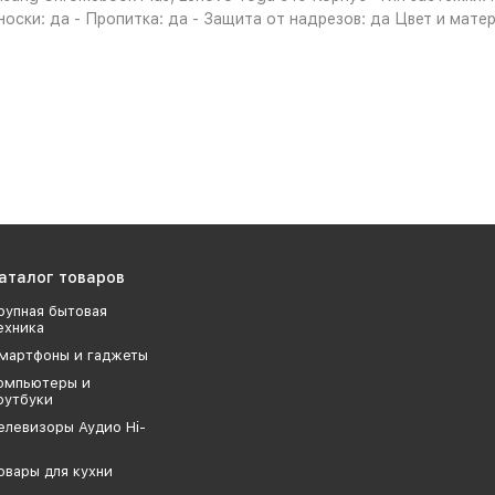
оски: да - Пропитка: да - Защита от надрезов: да Цвет и матер
аталог товаров
рупная бытовая
ехника
мартфоны и гаджеты
омпьютеры и
оутбуки
елевизоры Аудио Hi-
овары для кухни