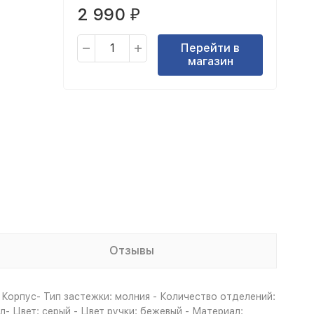
2 990
₽
Перейти в
магазин
Отзывы
й Корпус- Тип застежки: молния - Количество отделений:
л- Цвет: серый - Цвет ручки: бежевый - Материал: