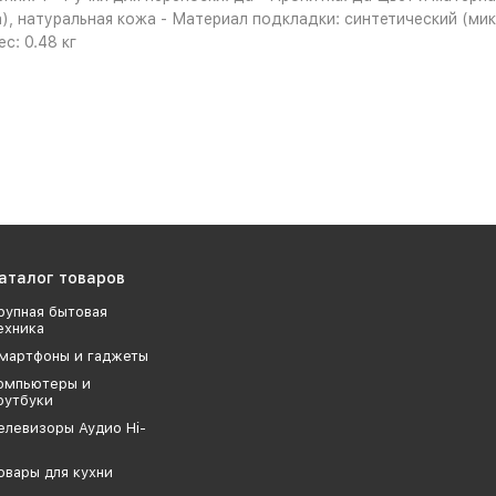
), натуральная кожа - Материал подкладки: синтетический (ми
с: 0.48 кг
аталог товаров
рупная бытовая
ехника
мартфоны и гаджеты
омпьютеры и
оутбуки
елевизоры Аудио Hi-
овары для кухни