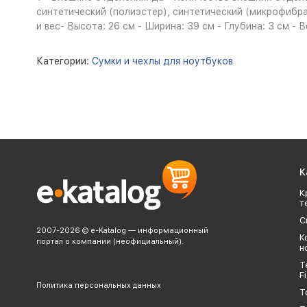
синтетический (полиэстер), синтетический (микрофибра
и вес- Высота: 26 см - Ширина: 39 см - Глубина: 3 см - Ве
Категории:
Сумки и чехлы для ноутбуков
К
К
т
С
2007-2026 © e-Katalog — информационный
К
портал о компании (неофициальный).
н
Т
Fi
Политика персональных данных
Т