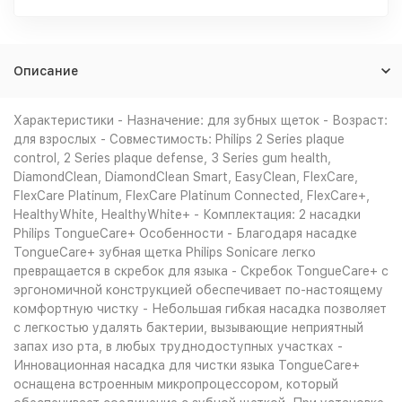
Описание
Характеристики - Назначение: для зубных щеток - Возраст:
для взрослых - Совместимость: Philips 2 Series plaque
control, 2 Series plaque defense, 3 Series gum health,
DiamondClean, DiamondClean Smart, EasyClean, FlexCare,
FlexCare Platinum, FlexCare Platinum Connected, FlexCare+,
HealthyWhite, HealthyWhite+ - Комплектация: 2 насадки
Philips TongueCare+ Особенности - Благодаря насадке
TongueCare+ зубная щетка Philips Sonicare легко
превращается в скребок для языка - Скребок TongueCare+ с
эргономичной конструкцией обеспечивает по-настоящему
комфортную чистку - Небольшая гибкая насадка позволяет
с легкостью удалять бактерии, вызывающие неприятный
запах изо рта, в любых труднодоступных участках -
Инновационная насадка для чистки языка TongueCare+
оснащена встроенным микропроцессором, который