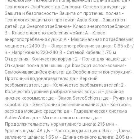
Технологии- Технология попеременной подачи воды: да -
Технология DuoPower: да Сенсоры- Сенсор загрузки: да
Защита и безопасность- Защита от протечек: полная -
Технология защиты от протечки: Aqua Stop - Защита от
детей: да Энергопотребление- Класс энергопотребления:
B - Класс энергопотребления мойки: A - Класс
энергопотребления сушки: A - Максимальная потребляемая
мощность: 2400 Вт - Энергопотребление за цикл: 0.85 кВт/
ч - Напряжение: 220-240 В - Сетевой кабель: 1.75 м
Отделения- Количество корзин: 2 - Полка для чашек: да -
Откидная полка для чашек: да Комфорт использования-
Самоочищающийся фильтр: да Особенности конструкции-
Проточный водонагреватель: да - Верхний
разбрызгиватель: да - Количество разбрызгивателей: 2 -
Количество уровней разбрызгивания воды: 5 - Двойное
нижнее коромысло: да - Замок ServoSchloss: да - Ручки на
коробе: да - Электроника регенерирования: да - Контроль
расхода моющих средств: да - Гидравлическая система
ActiveWater: да - Мытье тонкого стекла: да -
Продолжительность нормативного цикла: 215 мин -
Уровень шума: 48 дБ - Расход воды за цикл: 9.5 л - Длина
заливного шланга: 1.65 м - Длина сливного шланга: 2.05 м -