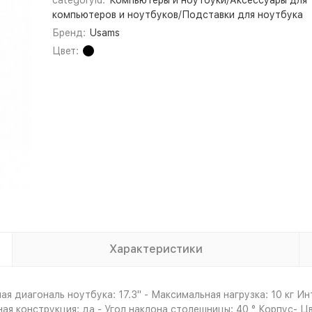
categoryId:
Компьютеры и ноутбуки/Аксессуары для
компьютеров и ноутбуков/Подставки для ноутбука
Бренд:
Usams
Цвет:
Характеристики
я диагональ ноутбука: 17.3" - Максимальная нагрузка: 10 кг И
я конструкция: да - Угол наклона столешницы: 40 ° Корпус- Цве