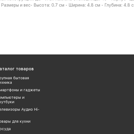
змеры и вес- Высота: 0.7 см - Ширина: 4.8 см - Глубина: 4.8 см
аталог товаров
рупная бытовая
ехника
мартфоны и гаджеты
омпьютеры и
оутбуки
елевизоры Аудио Hi-
овары для кухни
осуда