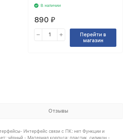
В наличии
890
₽
Перейти в
магазин
Отзывы
нтерфейсы- Интерфейс связи с ПК: нет Функции и
т: чёрный - Материал корпуса: пластик, силикон -