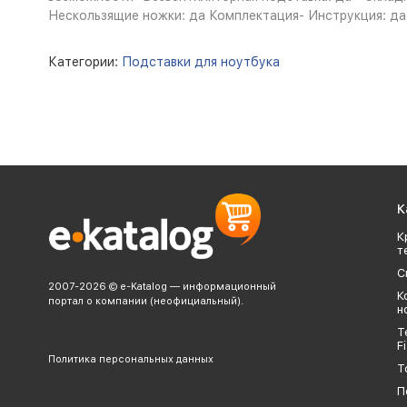
Нескользящие ножки: да Комплектация- Инструкция: да Ра
Категории:
Подставки для ноутбука
К
К
т
С
2007-2026 © e-Katalog — информационный
К
портал о компании (неофициальный).
н
Т
Fi
Политика персональных данных
Т
П