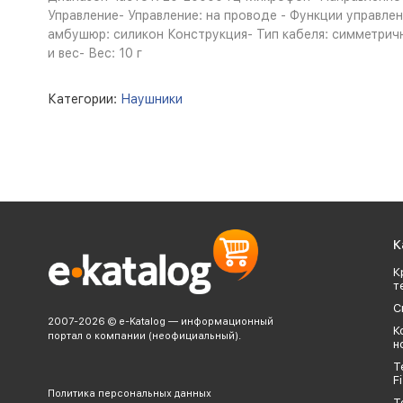
Управление- Управление: на проводе - Функции управле
амбушюр: силикон Конструкция- Тип кабеля: симметричн
и вес- Вес: 10 г
Категории:
Наушники
К
К
т
С
2007-2026 © e-Katalog — информационный
К
портал о компании (неофициальный).
н
Т
Fi
Политика персональных данных
Т