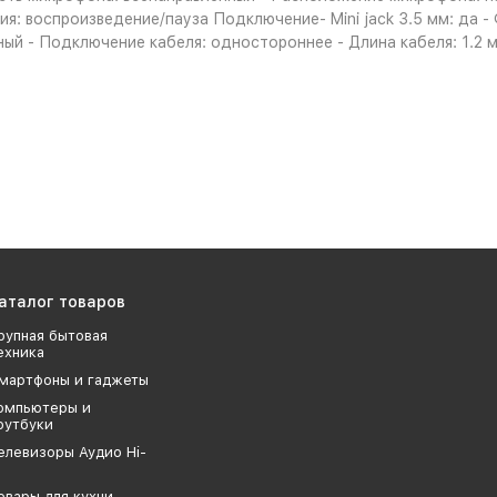
ния: воспроизведение/пауза Подключение- Mini jack 3.5 мм: да
ый - Подключение кабеля: одностороннее - Длина кабеля: 1.2 
аталог товаров
рупная бытовая
ехника
мартфоны и гаджеты
омпьютеры и
оутбуки
елевизоры Аудио Hi-
овары для кухни