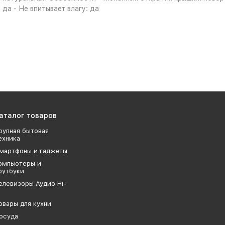
да - Не впитывает влагу: да
аталог товаров
рупная бытовая
ехника
мартфоны и гаджеты
омпьютеры и
оутбуки
елевизоры Аудио Hi-
овары для кухни
осуда