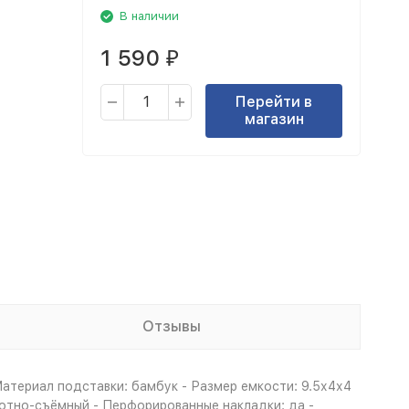
В наличии
1 590
₽
Перейти в
магазин
Отзывы
Материал подставки: бамбук - Размер емкости: 9.5х4х4
ротно-съёмный - Перфорированные накладки: да -