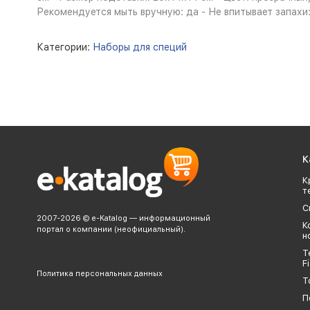
Рекомендуется мыть вручную: да - Не впитывает запахи: 
Категории:
Наборы для специй
К
К
т
С
2007-2026 © e-Katalog — информационный
К
портал о компании (неофициальный).
н
Т
Fi
Политика персональных данных
Т
П