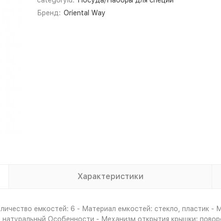
categoryId:
Посуда/Наборы для специй
Бренд:
Oriental Way
Характеристики
личество емкостей: 6 - Материал емкостей: стекло, пластик - 
й, натуральный Особенности - Механизм открытия крышки: пово