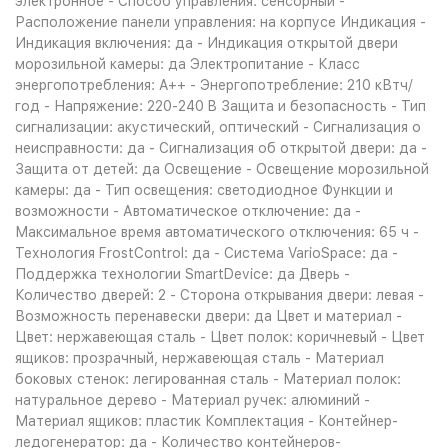
электронное - Способ управления: сенсорный -
Расположение панели управления: на корпусе Индикация -
Индикация включения: да - Индикация открытой двери
морозильной камеры: да Электропитание - Класс
энергопотребления: A++ - Энергопотребление: 210 кВтч/
год - Напряжение: 220-240 B Защита и безопасность - Тип
сигнализации: акустический, оптический - Сигнализация о
неисправности: да - Сигнализация об открытой двери: да -
Защита от детей: да Освещение - Освещение морозильной
камеры: да - Тип освещения: светодиодное Функции и
возможности - Автоматическое отключение: да -
Максимальное время автоматического отключения: 65 ч -
Технология FrostControl: да - Система VarioSpace: да -
Поддержка технологии SmartDevice: да Дверь -
Количество дверей: 2 - Сторона открывания двери: левая -
Возможность перенавески двери: да Цвет и материал -
Цвет: нержавеющая сталь - Цвет полок: коричневый - Цвет
ящиков: прозрачный, нержавеющая сталь - Материал
боковых стенок: легированная сталь - Материал полок:
натуральное дерево - Материал ручек: алюминий -
Материал ящиков: пластик Комплектация - Контейнер-
ледогенератор: да - Количество контейнеров-