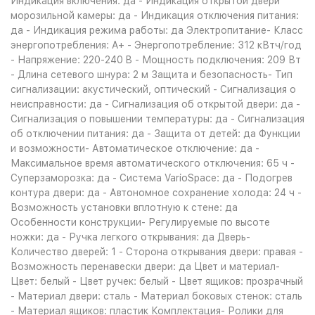
Индикация включения: да - Индикация открытой двери
морозильной камеры: да - Индикация отключения питания:
да - Индикация режима работы: да Электропитание- Класс
энергопотребления: A+ - Энергопотребление: 312 кВтч/год
- Напряжение: 220-240 B - Мощность подключения: 209 Вт
- Длина сетевого шнура: 2 м Защита и безопасность- Тип
сигнализации: акустический, оптический - Сигнализация о
неисправности: да - Сигнализация об открытой двери: да -
Сигнализация о повышении температуры: да - Сигнализация
об отключении питания: да - Защита от детей: да Функции
и возможности- Автоматическое отключение: да -
Максимальное время автоматического отключения: 65 ч -
Суперзаморозка: да - Система VarioSpace: да - Подогрев
контура двери: да - Автономное сохранение холода: 24 ч -
Возможность установки вплотную к стене: да
Особенности конструкции- Регулируемые по высоте
ножки: да - Ручка легкого открывания: да Дверь-
Количество дверей: 1 - Сторона открывания двери: правая -
Возможность перенавески двери: да Цвет и материал-
Цвет: белый - Цвет ручек: белый - Цвет ящиков: прозрачный
- Материал двери: сталь - Материал боковых стенок: сталь
- Материал ящиков: пластик Комплектация- Ролики для