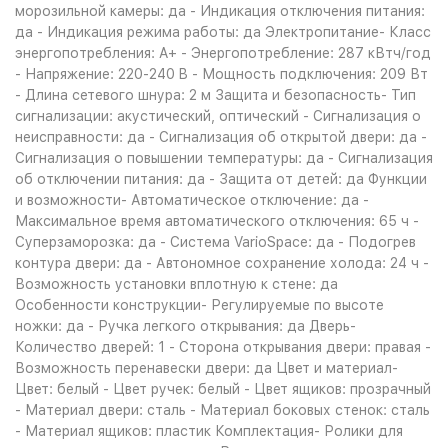
морозильной камеры: да - Индикация отключения питания:
да - Индикация режима работы: да Электропитание- Класс
энергопотребления: A+ - Энергопотребление: 287 кВтч/год
- Напряжение: 220-240 B - Мощность подключения: 209 Вт
- Длина сетевого шнура: 2 м Защита и безопасность- Тип
сигнализации: акустический, оптический - Сигнализация о
неисправности: да - Сигнализация об открытой двери: да -
Сигнализация о повышении температуры: да - Сигнализация
об отключении питания: да - Защита от детей: да Функции
и возможности- Автоматическое отключение: да -
Максимальное время автоматического отключения: 65 ч -
Суперзаморозка: да - Система VarioSpace: да - Подогрев
контура двери: да - Автономное сохранение холода: 24 ч -
Возможность установки вплотную к стене: да
Особенности конструкции- Регулируемые по высоте
ножки: да - Ручка легкого открывания: да Дверь-
Количество дверей: 1 - Сторона открывания двери: правая -
Возможность перенавески двери: да Цвет и материал-
Цвет: белый - Цвет ручек: белый - Цвет ящиков: прозрачный
- Материал двери: сталь - Материал боковых стенок: сталь
- Материал ящиков: пластик Комплектация- Ролики для