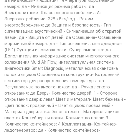
да Индикация- Индикация температуры морозильной
камеры: да - Индикация режима работы: да
Электропитание- Класс энергопотребления: A+ -
Энергопотребление: 328 кВтч/год - Режим
энергосбережения: да Защита и безопасность- Тип
сигнализации: акустический - Сигнализация об открытой
двери: да - Защита от детей: да Освещение- Освещение
морозильной камеры: да - Тип освещения: светодиодное
(LED) Функции и возможности- Суперзаморозка: да -
Дополнительная информация: система многопоточного
охлаждения Multi Air Flow, интеллектуальная система
диагностики Smart Diagnosis, металлическая окантовка
полок и ящиков Особенности конструкции- Встроенный
вентилятор для распределения температуры: да -
Регулируемые по высоте ножки: да - Ручка легкого
открывания: да Дверь- Количество дверей: 1 - Сторона
открывания двери: левая Цвет и материал- Цвет: бежевый -
Цвет полок: прозрачный - Цвет ящиков: прозрачный -
Материал двери: закалённое стекло - Материал ящиков:
пластик Контейнеры и полки- Количество полок: 3 -
Количество контейнеров: 4 Комплектация- Контейнер-
ледогенератор: да - Количество контейнеров-