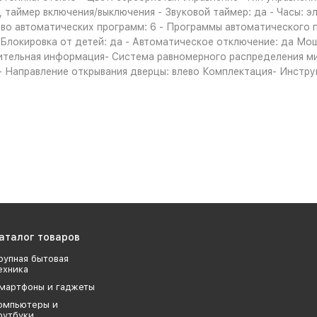
, таймер включения/выключения - Звуковой таймер: да - Часы: 
о автоматических программ: 6 - Программы автоматического пр
- Блокировка от детей: да - Автоматическое отключение: да М
тельная информация- Система равномерного распределения мик
- Направление открывания дверцы: влево Комплектация- Инструкц
аталог товаров
рупная бытовая
ехника
мартфоны и гаджеты
омпьютеры и
оутбуки