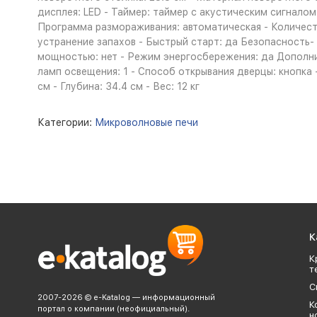
дисплея: LED - Таймер: таймер с акустическим сигналом
Программа размораживания: автоматическая - Количеств
устранение запахов - Быстрый старт: да Безопасность
мощностью: нет - Режим энергосбережения: да Дополни
ламп освещения: 1 - Способ открывания дверцы: кнопка 
см - Глубина: 34.4 см - Вес: 12 кг
Категории:
Микроволновые печи
К
К
т
С
2007-2026 © e-Katalog — информационный
К
портал о компании (неофициальный).
н